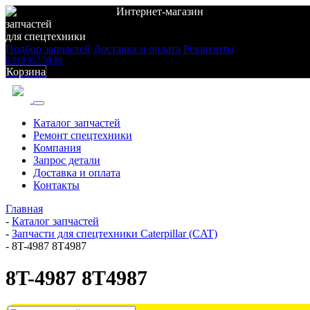
Интернет-магазин
запчастей
для спецтехники
Подбор запчастей
Доставка и оплата
Реквизиты
8-919-957-58-80
Корзина
Каталог запчастей
Ремонт спецтехники
Компания
Запрос детали
Доставка и оплата
Контакты
Главная
-
Каталог запчастей
-
Запчасти для спецтехники Caterpillar (CAT)
-
8T-4987 8T4987
8T-4987 8T4987