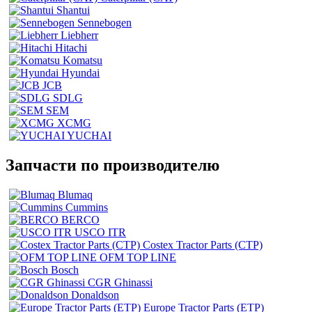
Shantui
Sennebogen
Liebherr
Hitachi
Komatsu
Hyundai
JCB
SDLG
SEM
XCMG
YUCHAI
Запчасти по производителю
Blumaq
Cummins
BERCO
USCO ITR
Costex Tractor Parts (CTP)
OFM TOP LINE
Bosch
CGR Ghinassi
Donaldson
Europe Tractor Parts (ETP)