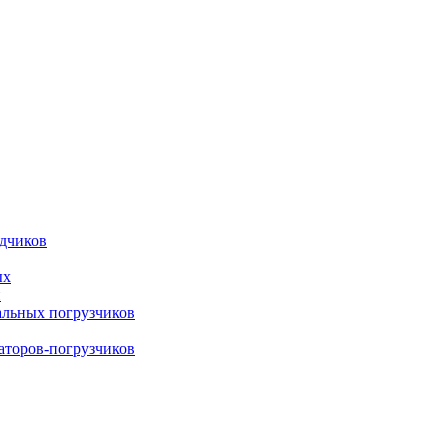
адчиков
ых
й
альных погрузчиков
ваторов-погрузчиков