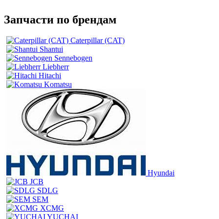
Запчасти по брендам
Caterpillar (CAT)
Shantui
Sennebogen
Liebherr
Hitachi
Komatsu
Hyundai
JCB
SDLG
SEM
XCMG
YUCHAI