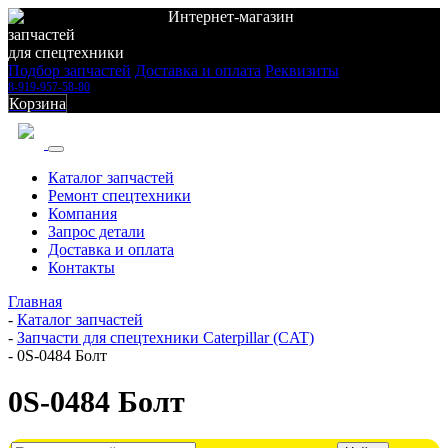
Интернет-магазин
запчастей
для спецтехники
Подбор запчастей
Доставка и оплата
Реквизиты
8-919-957-58-80
Корзина
Каталог запчастей
Ремонт спецтехники
Компания
Запрос детали
Доставка и оплата
Контакты
Главная
-
Каталог запчастей
-
Запчасти для спецтехники Caterpillar (CAT)
-
0S-0484 Болт
0S-0484 Болт