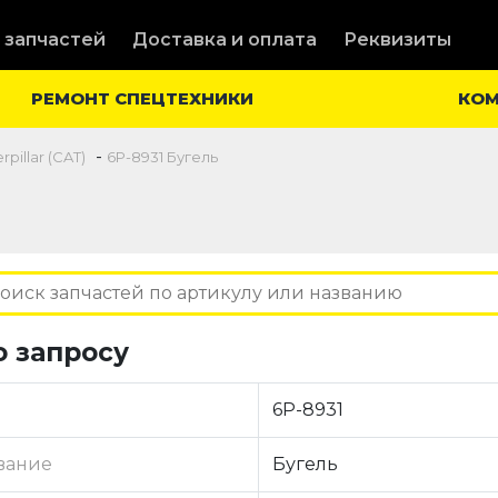
 запчастей
Доставка и оплата
Реквизиты
РЕМОНТ СПЕЦТЕХНИКИ
КО
-
pillar (CAT)
6P-8931 Бугель
о запросу
6P-8931
вание
Бугель