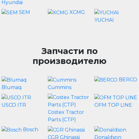
Hyundai
SEM
XCMG
YUCHAI
Запчасти по
производителю
BERCO
Blumaq
Cummins
USCO ITR
OFM TOP LINE
Costex Tractor
Parts (CTP)
Bosch
CGR Ghinassi
Donaldson