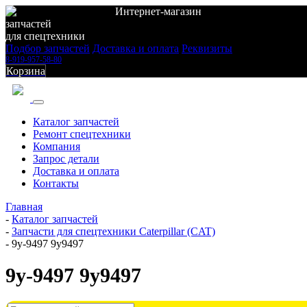
Интернет-магазин
запчастей
для спецтехники
Подбор запчастей
Доставка и оплата
Реквизиты
8-919-957-58-80
Корзина
Каталог запчастей
Ремонт спецтехники
Компания
Запрос детали
Доставка и оплата
Контакты
Главная
-
Каталог запчастей
-
Запчасти для спецтехники Caterpillar (CAT)
-
9y-9497 9y9497
9y-9497 9y9497