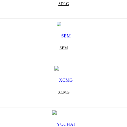
SDLG
SEM
XCMG