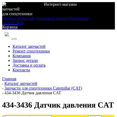
Интернет-магазин
запчастей
для спецтехники
Подбор запчастей
Доставка и оплата
Реквизиты
8-919-957-58-80
Корзина
Каталог запчастей
Ремонт спецтехники
Компания
Запрос детали
Доставка и оплата
Контакты
Главная
-
Каталог запчастей
-
Запчасти для спецтехники Caterpillar (CAT)
-
434-3436 Датчик давления CAT
434-3436 Датчик давления CAT