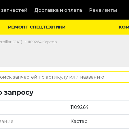
 запчастей
Доставка и оплата
Реквизиты
РЕМОНТ СПЕЦТЕХНИКИ
КО
-
pillar (CAT)
1109264 Картер
о запросу
1109264
вание
Картер