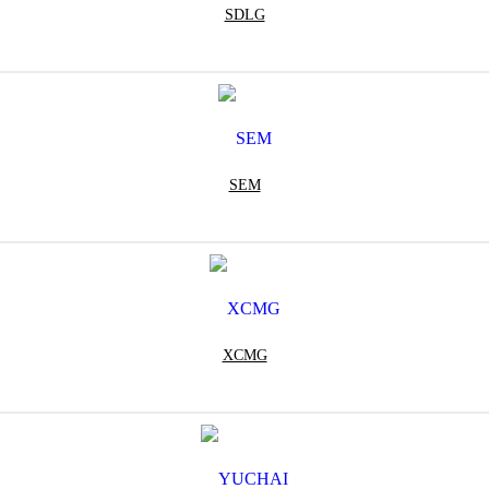
SDLG
SEM
XCMG