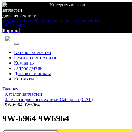
Интернет-магазин
запчастей
для спецтехники
Подбор запчастей
Доставка и оплата
Реквизиты
8-919-957-58-80
Корзина
Каталог запчастей
Ремонт спецтехники
Компания
Запрос детали
Доставка и оплата
Контакты
Главная
-
Каталог запчастей
-
Запчасти для спецтехники Caterpillar (CAT)
-
9W-6964 9W6964
9W-6964 9W6964