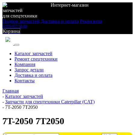
Интернет-магазин
запчастей
для спецтехники
Подбор запчастей
Доставка и оплата
Реквизиты
8-919-957-58-80
Корзина
Каталог запчастей
Ремонт спецтехники
Компания
Запрос детали
Доставка и оплата
Контакты
Главная
-
Каталог запчастей
-
Запчасти для спецтехники Caterpillar (CAT)
-
7T-2050 7T2050
7T-2050 7T2050