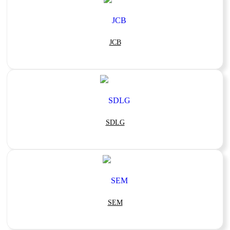
JCB
SDLG
SEM