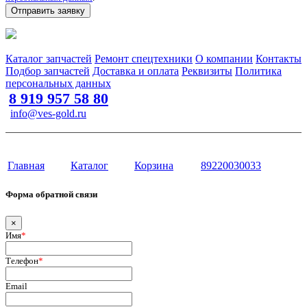
Отправить заявку
Запчасти для спецтехники в наличии и под заказ
Каталог запчастей
Ремонт спецтехники
О компании
Контакты
Подбор запчастей
Доставка и оплата
Реквизиты
Политика
персональных данных
8 919 957 58 80
info@ves-gold.ru
Тюмень, ул. ​Дзержинского, 62
Сайт разработан в студии Эксперт
Главная
Каталог
Корзина
89220030033
Форма обратной связи
×
Имя
*
Телефон
*
Email