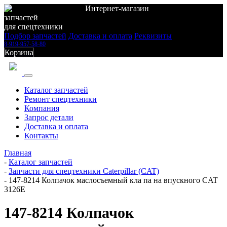
Интернет-магазин
запчастей
для спецтехники
Подбор запчастей
Доставка и оплата
Реквизиты
8-919-957-58-80
Корзина
Каталог запчастей
Ремонт спецтехники
Компания
Запрос детали
Доставка и оплата
Контакты
Главная
-
Каталог запчастей
-
Запчасти для спецтехники Caterpillar (CAT)
-
147-8214 Колпачок маслосъемный кла па на впускного CAT
3126E
147-8214 Колпачок