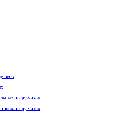
адчиков
ых
й
альных погрузчиков
ваторов-погрузчиков