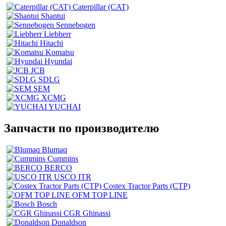
Caterpillar (CAT)
Shantui
Sennebogen
Liebherr
Hitachi
Komatsu
Hyundai
JCB
SDLG
SEM
XCMG
YUCHAI
Запчасти по производителю
Blumaq
Cummins
BERCO
USCO ITR
Costex Tractor Parts (CTP)
OFM TOP LINE
Bosch
CGR Ghinassi
Donaldson