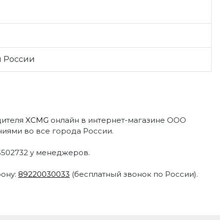
н России
дителя
XCMG
онлайн в интернет-магазине ООО
иями во все города России.
03502732 у менеджеров.
фону:
89220030033
(бесплатный звонок по России).