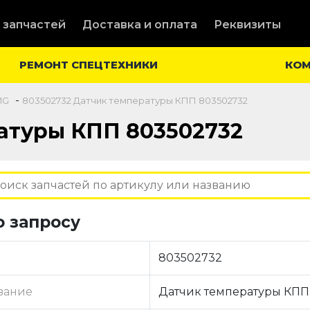
 запчастей
Доставка и оплата
Реквизиты
РЕМОНТ СПЕЦТЕХНИКИ
КО
-
MG
803502732 Датчик температуры КПП 803502732
атуры КПП 803502732
о запросу
803502732
вание
Датчик температуры КПП