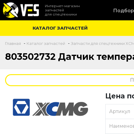
Интернет-магазин
запчастей
Подбор
для спецтехники
КАТАЛОГ ЗАПЧАСТЕЙ
-
-
Главная
Каталог запчастей
Запчасти для спецтехники XC
803502732 Датчик темпер
Цена п
Артикул
Наимено