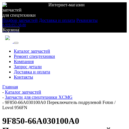
Интернет-магазин
запчастей
для спецтехники
Подбор запчастей
Доставка и оплата
Реквизиты
8-919-957-58-80
Корзина
Каталог запчастей
Ремонт спецтехники
Компания
Запрос детали
Доставка и оплата
Контакты
Главная
-
Каталог запчастей
-
Запчасти для спецтехники XCMG
-
9F850-66A030100A0 Переключатель подрулевой Foton /
Lovol 956FN
9F850-66A030100A0