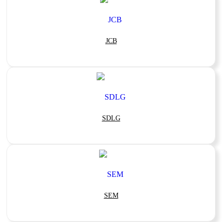
JCB
SDLG
SEM