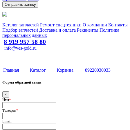
Отправить заявку
Запчасти для спецтехники в наличии и под заказ
Каталог запчастей
Ремонт спецтехники
О компании
Контакты
Подбор запчастей
Доставка и оплата
Реквизиты
Политика
персональных данных
8 919 957 58 80
info@ves-gold.ru
Тюмень, ул. ​Дзержинского, 62
Сайт разработан в студии Эксперт
Главная
Каталог
Корзина
89220030033
Форма обратной связи
×
Имя
*
Телефон
*
Email