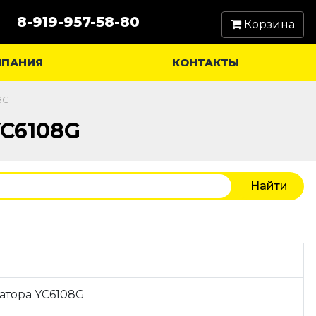
8-919-957-58-80
Корзина
МПАНИЯ
КОНТАКТЫ
8G
YC6108G
атора YC6108G