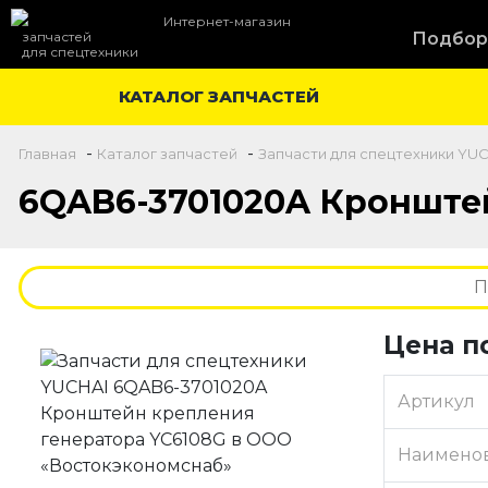
Интернет-магазин
запчастей
Подбор
для спецтехники
КАТАЛОГ ЗАПЧАСТЕЙ
-
-
Главная
Каталог запчастей
Запчасти для спецтехники YU
6QAB6-3701020A Кронштей
Цена п
Артикул
Наимено