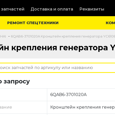
 запчастей
Доставка и оплата
Реквизиты
РЕМОНТ СПЕЦТЕХНИКИ
КО
-
CHAI
6QAB6-3701020A Кронштейн крепления генератора YC610
н крепления генератора 
о запросу
6QAB6-3701020A
вание
Кронштейн крепления генер