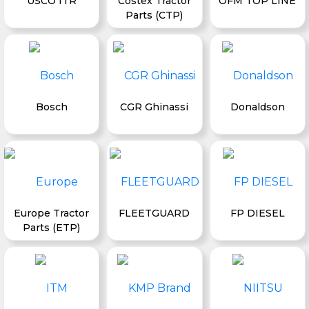
USCO ITR
Costex Tractor
OFM TOP LINE
Parts (CTP)
Bosch
CGR Ghinassi
Donaldson
Europe Tractor
FLEETGUARD
FP DIESEL
Parts (ETP)