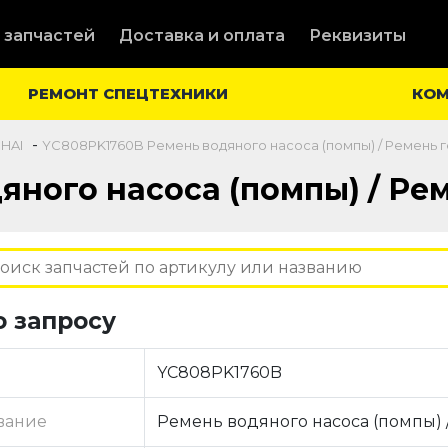
 запчастей
Доставка и оплата
Реквизиты
РЕМОНТ СПЕЦТЕХНИКИ
КО
-
CHAI
YC808PK1760B Ремень водяного насоса (помпы) / Ремень 
яного насоса (помпы) / Ре
о запросу
YC808PK1760B
вание
Ремень водяного насоса (помпы) 