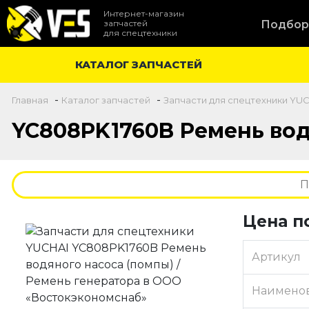
Интернет-магазин
запчастей
Подбор
для спецтехники
КАТАЛОГ ЗАПЧАСТЕЙ
-
-
Главная
Каталог запчастей
Запчасти для спецтехники YU
YC808PK1760B Ремень вод
Цена п
Артикул
Наимено