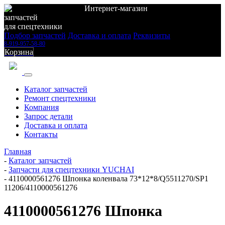
Интернет-магазин
запчастей
для спецтехники
Подбор запчастей
Доставка и оплата
Реквизиты
8-919-957-58-80
Корзина
Каталог запчастей
Ремонт спецтехники
Компания
Запрос детали
Доставка и оплата
Контакты
Главная
-
Каталог запчастей
-
Запчасти для спецтехники YUCHAI
-
4110000561276 Шпонка коленвала 73*12*8/Q5511270/SP1
11206/4110000561276
4110000561276 Шпонка