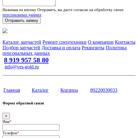
Нажимая на кнопку Отправить, вы даете согласие на обработку своих
персональных данных
.
Отправить заявку
Запчасти для спецтехники в наличии и под заказ
Каталог запчастей
Ремонт спецтехники
О компании
Контакты
Подбор запчастей
Доставка и оплата
Реквизиты
Политика
персональных данных
8 919 957 58 80
info@ves-gold.ru
Тюмень, ул. ​Дзержинского, 62
Сайт разработан в студии Эксперт
Главная
Каталог
Корзина
89220030033
Форма обратной связи
×
Имя
*
Телефон
*