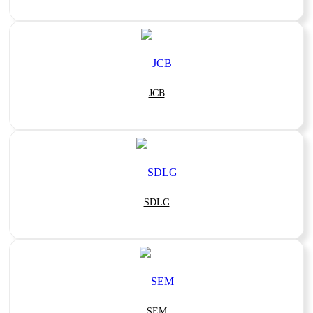
JCB
SDLG
SEM