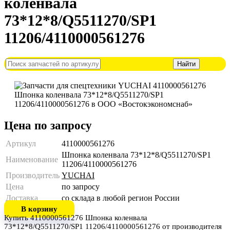
коленвала
73*12*8/Q5511270/SP1
11206/4110000561276
Цена по запросу
Артикул
4110000561276
Шпонка коленвала 73*12*8/Q5511270/SP1
Наименование
11206/4110000561276
Производитель
YUCHAI
Цена
по запросу
Доставка
со склада в любой регион России
В корзину
Купить 4110000561276 Шпонка коленвала
73*12*8/Q5511270/SP1 11206/4110000561276 от производителя