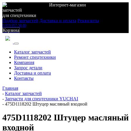
Интернет-магазин
запчастей
для спецтехники
Подбор запчастей
Доставка и оплата
Реквизиты
8-919-957-58-80
Корзина
Каталог запчастей
Ремонт спецтехники
Компания
Запрос детали
Доставка и оплата
Контакты
Главная
-
Каталог запчастей
-
Запчасти для спецтехники YUCHAI
-
475D1118202 Штуцер масляный входной
475D1118202 Штуцер масляный
входной