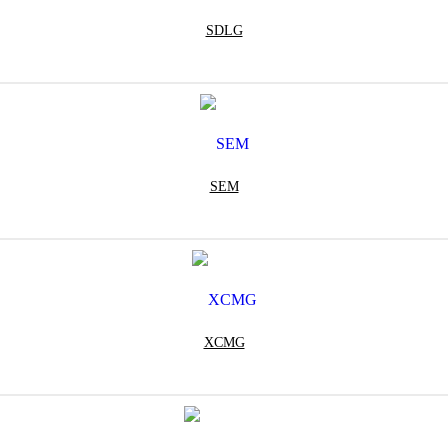
SDLG
SEM
XCMG