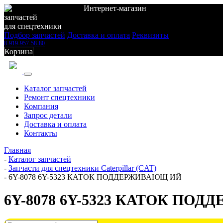
Интернет-магазин
запчастей
для спецтехники
Подбор запчастей
Доставка и оплата
Реквизиты
8-919-957-58-80
Корзина
Каталог запчастей
Ремонт спецтехники
Компания
Запрос детали
Доставка и оплата
Контакты
Главная
-
Каталог запчастей
-
Запчасти для спецтехники Caterpillar (CAT)
-
6Y-8078 6Y-5323 КАТОК ПОДДЕРЖИВАЮЩ ИЙ
6Y-8078 6Y-5323 КАТОК ПО