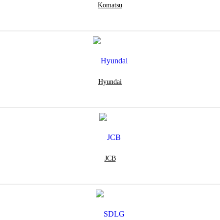
Komatsu
Hyundai
JCB