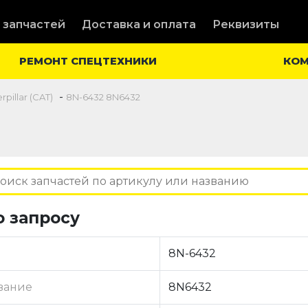
 запчастей
Доставка и оплата
Реквизиты
РЕМОНТ СПЕЦТЕХНИКИ
КО
-
pillar (CAT)
8N-6432 8N6432
о запросу
8N-6432
вание
8N6432