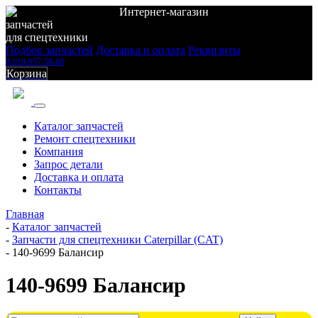
Интернет-магазин
запчастей
для спецтехники
Подбор запчастей
Доставка и оплата
Реквизиты
8-919-957-58-80
Корзина
Каталог запчастей
Ремонт спецтехники
Компания
Запрос детали
Доставка и оплата
Контакты
Главная
-
Каталог запчастей
-
Запчасти для спецтехники Caterpillar (CAT)
-
140-9699 Балансир
140-9699 Балансир