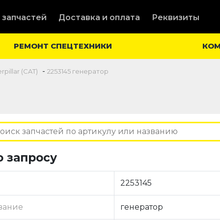
 запчастей
Доставка и оплата
Реквизиты
РЕМОНТ СПЕЦТЕХНИКИ
КО
-
pillar (CAT)
2253145 генератор
о запросу
2253145
вание
генератор