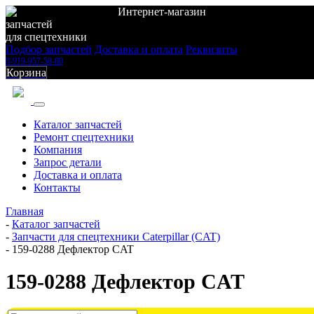
Интернет-магазин
запчастей
для спецтехники
Подбор запчастей
Доставка и оплата
Реквизиты
8-919-957-58-80
Корзина
Каталог запчастей
Ремонт спецтехники
Компания
Запрос детали
Доставка и оплата
Контакты
Главная
-
Каталог запчастей
-
Запчасти для спецтехники Caterpillar (CAT)
-
159-0288 Дефлектор CAT
159-0288 Дефлектор CAT