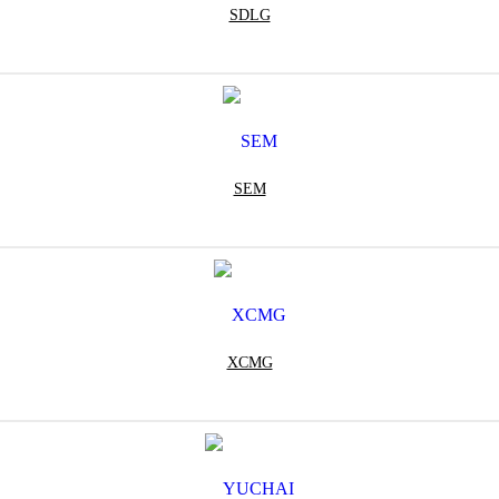
SDLG
SEM
XCMG