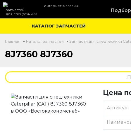
Интернет-магазин
запчастей
Подбор
для спецтехники
КАТАЛОГ ЗАПЧАСТЕЙ
-
-
Главная
Каталог запчастей
Запчасти для спецтехники Cater
8J7360 8J7360
Цена п
Артикул
Наимено