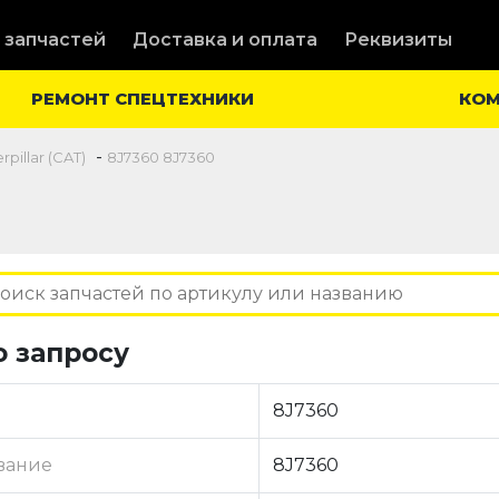
 запчастей
Доставка и оплата
Реквизиты
РЕМОНТ СПЕЦТЕХНИКИ
КО
-
pillar (CAT)
8J7360 8J7360
о запросу
8J7360
вание
8J7360