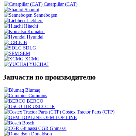
Caterpillar (CAT)
Shantui
Sennebogen
Liebherr
Hitachi
Komatsu
Hyundai
JCB
SDLG
SEM
XCMG
YUCHAI
Запчасти по производителю
Blumaq
Cummins
BERCO
USCO ITR
Costex Tractor Parts (CTP)
OFM TOP LINE
Bosch
CGR Ghinassi
Donaldson