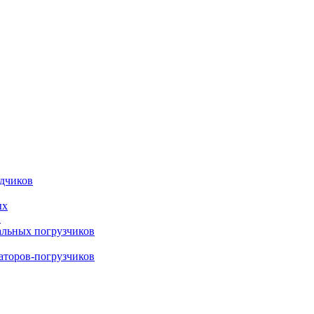
адчиков
ых
й
альных погрузчиков
ваторов-погрузчиков