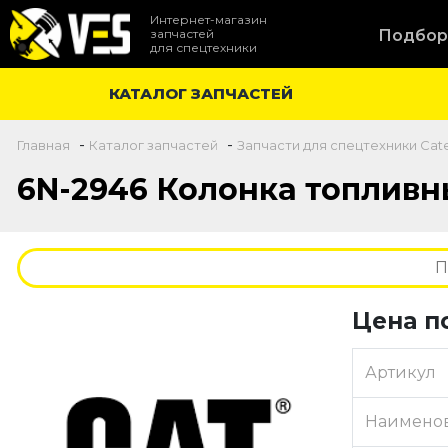
Интернет-магазин
запчастей
Подбор
для спецтехники
КАТАЛОГ ЗАПЧАСТЕЙ
-
-
Главная
Каталог запчастей
Запчасти для спецтехники Cater
6N-2946 Колонка топливн
Цена п
Артикул
Наимено