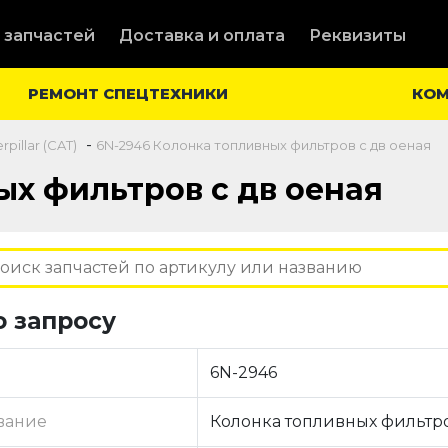
 запчастей
Доставка и оплата
Реквизиты
РЕМОНТ СПЕЦТЕХНИКИ
КО
-
pillar (CAT)
6N-2946 Колонка топливных фильтров с дв оеная
ых фильтров с дв оеная
о запросу
6N-2946
вание
Колонка топливных фильтро