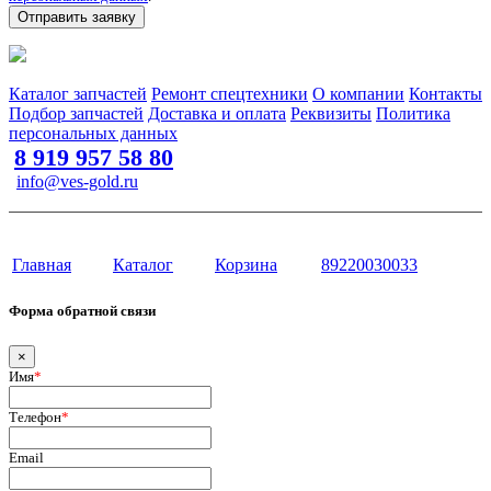
Отправить заявку
Запчасти для спецтехники в наличии и под заказ
Каталог запчастей
Ремонт спецтехники
О компании
Контакты
Подбор запчастей
Доставка и оплата
Реквизиты
Политика
персональных данных
8 919 957 58 80
info@ves-gold.ru
Тюмень, ул. ​Дзержинского, 62
Сайт разработан в студии Эксперт
Главная
Каталог
Корзина
89220030033
Форма обратной связи
×
Имя
*
Телефон
*
Email