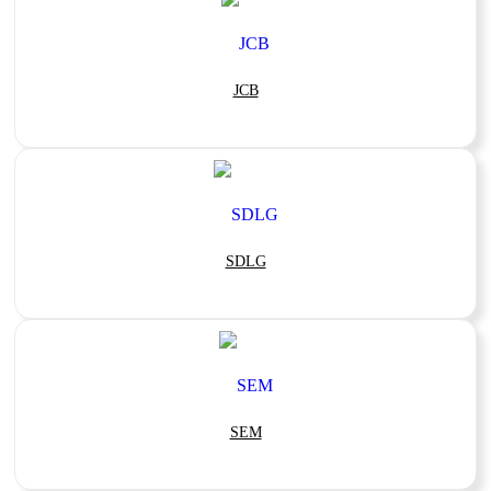
JCB
SDLG
SEM