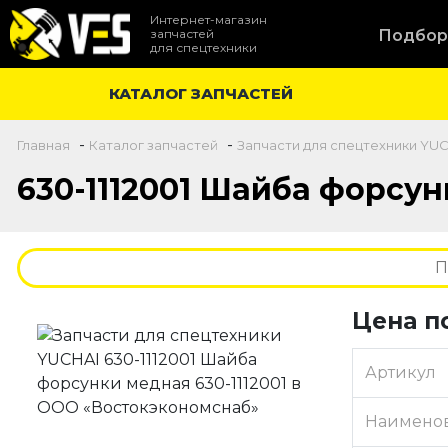
Интернет-магазин
запчастей
Подбор
для спецтехники
КАТАЛОГ ЗАПЧАСТЕЙ
-
-
Главная
Каталог запчастей
Запчасти для спецтехники YU
630-1112001 Шайба форсун
Цена п
Артикул
Наимено