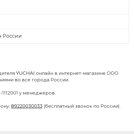
н России
одителя
YUCHAI
онлайн в интернет-магазине ООО
иями во все города России.
-1112001 у менеджеров.
фону:
89220030033
(бесплатный звонок по России).